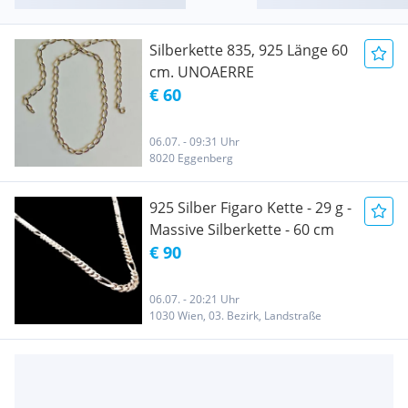
Silberkette 835, 925 Länge 60
cm. UNOAERRE
€ 60
06.07. - 09:31 Uhr
8020 Eggenberg
925 Silber Figaro Kette - 29 g -
Massive Silberkette - 60 cm
€ 90
06.07. - 20:21 Uhr
1030 Wien, 03. Bezirk, Landstraße