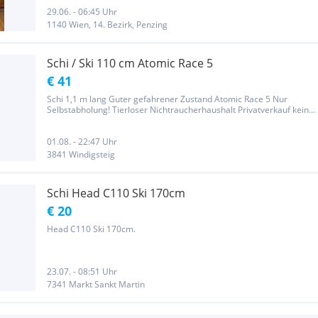
29.06. - 06:45 Uhr
1140 Wien, 14. Bezirk, Penzing
Schi / Ski 110 cm Atomic Race 5
€ 41
Schi 1,1 m lang Guter gefahrener Zustand Atomic Race 5 Nur
Selbstabholung! Tierloser Nichtraucherhaushalt Privatverkauf keine
Gewährleistung keine Rücknahme Käufer erklärt sich damit
einverstanden u erkennt dies mit Kauf an Versand möglich -...
01.08. - 22:47 Uhr
3841 Windigsteig
Schi Head C110 Ski 170cm
€ 20
Head C110 Ski 170cm.
23.07. - 08:51 Uhr
7341 Markt Sankt Martin