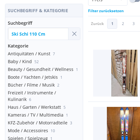
SUCHBEGRIFF & KATEGORIE
Filter zurücksetzen
Suchbegriff
Zurück
1
2
3
Kategorie
Antiquitäten / Kunst
7
Baby / Kind
52
Beauty / Gesundheit / Wellness
1
Boote / Yachten / Jetskis
1
Bücher / Filme / Musik
2
Freizeit / Instrumente /
Kulinarik
6
Haus / Garten / Werkstatt
5
Kameras / TV / Multimedia
1
KFZ-Zubehör / Motorradteile
3
Mode / Accessoires
10
Spielen / Spielzeug
1