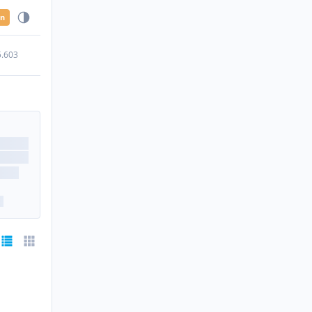
en
5.603