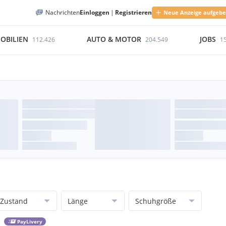
Nachrichten
Einloggen
|
Registrieren
Neue Anzeige aufgeb
OBILIEN
AUTO & MOTOR
JOBS
112.426
204.549
1
Zustand
Länge
Schuhgröße
PayLivery