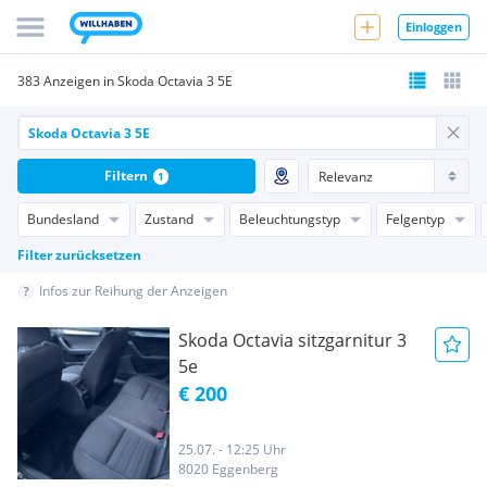
Einloggen
383 Anzeigen in Skoda Octavia 3 5E
Filtern
1
Bundesland
Zustand
Beleuchtungstyp
Felgentyp
Filter zurücksetzen
Infos zur Reihung der Anzeigen
Skoda Octavia sitzgarnitur 3
5e
€ 200
25.07. - 12:25 Uhr
8020 Eggenberg