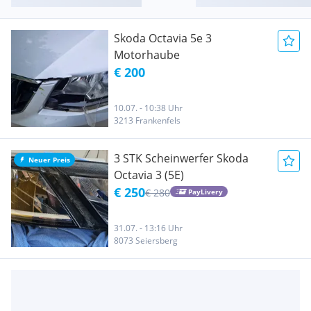
Skoda Octavia 5e 3
Motorhaube
€ 200
10.07. - 10:38 Uhr
3213 Frankenfels
3 STK Scheinwerfer Skoda
Neuer Preis
Octavia 3 (5E)
€ 250
€ 280
PayLivery
31.07. - 13:16 Uhr
8073 Seiersberg