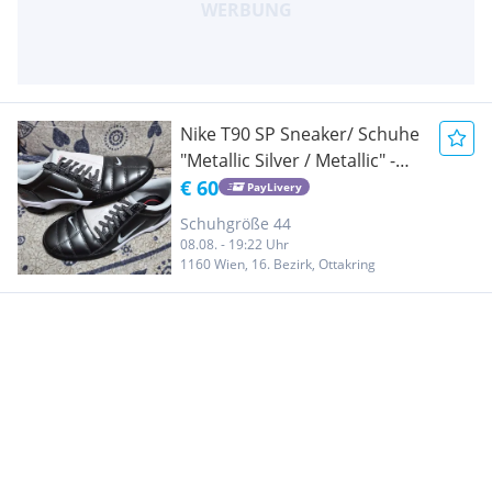
Nike T90 SP Sneaker/ Schuhe
"Metallic Silver / Metallic" -
NEU - Gr. 44
€ 60
PayLivery
Schuhgröße 44
08.08. - 19:22 Uhr
1160 Wien, 16. Bezirk, Ottakring