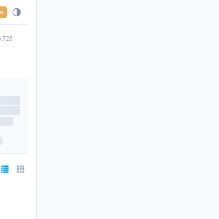
en
5.728