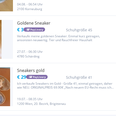
04.08. - 06:54 Uhr
2100 Korneuburg
Goldene Sneaker
€ 3
Schuhgröße 45
PayLivery
Verkaufe meine goldenen Sneaker. Einmal kurz getragen,
ansonsten neuwertig. Tier und Rauchfreier Haushalt
27.07. - 06:30 Uhr
4780 Schärding
Sneakers gold
€ 29
Schuhgröße 41
PayLivery
Ich verkaufe Sneakers im Gold - Größe 41, einmal getragen, daher
wie NEU. ORIGINALPREIS 69.90€ „Nach neuem EU-Recht muss ich
als privater Verkäufer darauf hinweisen, dass ich keine Garantie
und Gewährleistung übernehmen kann."
19.07. - 08:35 Uhr
1200 Wien, 20. Bezirk, Brigittenau