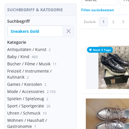
SUCHBEGRIFF & KATEGORIE
Filter zurücksetzen
Suchbegriff
Zurück
1
2
3
Kategorie
Antiquitäten / Kunst
2
Noch 5 Tage
Baby / Kind
460
Bücher / Filme / Musik
11
Freizeit / Instrumente /
Kulinarik
2
Games / Konsolen
2
Mode / Accessoires
2.103
Spielen / Spielzeug
2
Sport / Sportgeräte
26
Uhren / Schmuck
10
Wohnen / Haushalt /
Gastronomie
7