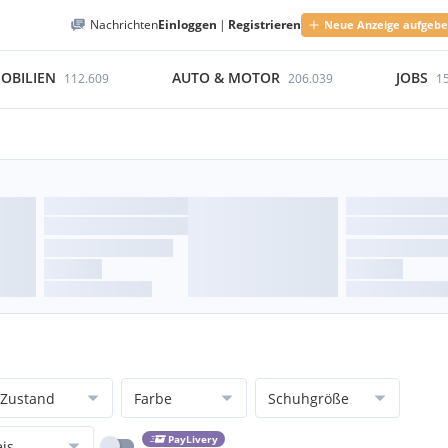
Nachrichten
Einloggen
|
Registrieren
Neue Anzeige aufgeb
OBILIEN
AUTO & MOTOR
JOBS
112.609
206.039
1
Zustand
Farbe
Schuhgröße
PayLivery
eis