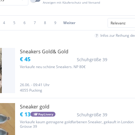
Anzeigen mit Käuferschutz und Versand
4
5
6
7
8
9
Weiter
Infos zur Reihung d
Sneakers Gold& Gold
€ 45
Schuhgröße 39
Verkaufe neu schöne Sneakers. NP 80€
26.06. - 09:41 Uhr
4055 Pucking
Sneaker gold
€ 13
Schuhgröße 39
PayLivery
Verkaufe kaum getragene goldfarbenen Sneaker, gekauft in London
Grösse 39