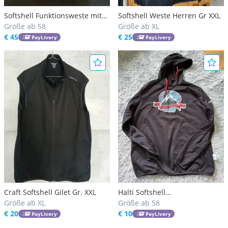
Softshell Funktionsweste mit
Softshell Weste Herren Gr XXL
Vlies XXL
Größe ab 58
Größe ab XL
€ 45
€ 25
PayLivery
PayLivery
Craft Softshell Gilet Gr. XXL
Halti Softshell
Größe ab XL
Kaputzenpullover Größe XXL
Größe ab 58
€ 20
€ 10
PayLivery
PayLivery