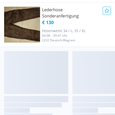
Lederhose
Sonderanfertigung
€ 130
Hosenweite 34 / L, 35 / XL
04.08. - 05:41 Uhr
2232 Deutsch-Wagram