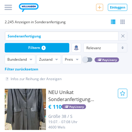
Einloggen
2.245 Anzeigen in Sonderanfertigung
Filtern
1
Bundesland
Zustand
Preis
PayLivery
Filter zurücksetzen
Infos zur Reihung der Anzeigen
NEU Unikat
Sonderanfertigung
LEDERMANTEL Glattleder
€ 110
PayLivery
NEU - gefüttert
Größe 38 / S
Sonderanfertigung Gr. 38
19.07. - 07:08 Uhr
schwarz oder rohweiß
4600 Wels