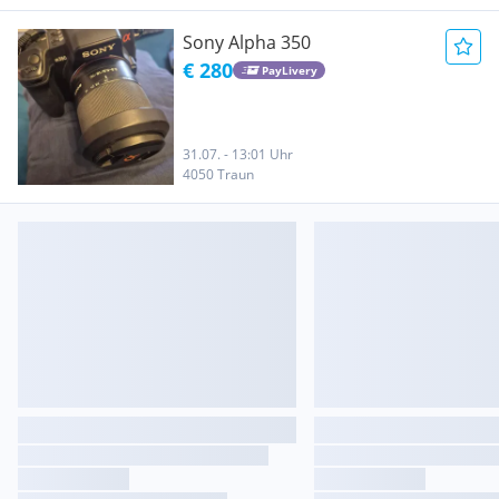
Sony Alpha 350
€ 280
PayLivery
31.07. - 13:01 Uhr
4050 Traun