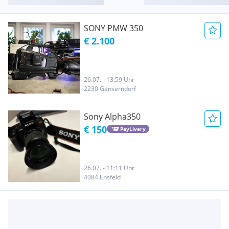
SONY PMW 350
€ 2.100
26.07. - 13:59 Uhr
2230 Gänserndorf
Sony Alpha350
€ 150
PayLivery
26.07. - 11:11 Uhr
4084 Ensfeld