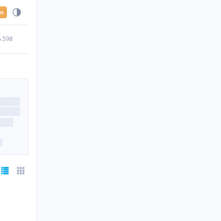
en
5.598