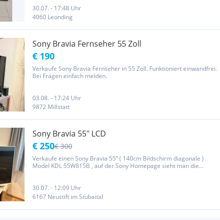
30.07. - 17:48 Uhr
4060 Leonding
Sony Bravia Fernseher 55 Zoll
€ 190
Verkaufe Sony Bravia Fernseher in 55 Zoll. Funktioniert einwandfrei.
Bei Fragen einfach melden.
03.08. - 17:24 Uhr
9872 Millstatt
Sony Bravia 55" LCD
€ 250
€ 300
Verkaufe einen Sony Bravia 55“ ( 140cm Bildschirm diagonale )
Model KDL 55W815B , auf der Sony Homepage sieht man die
genauen technischen Daten . Der Zustand ist sehr gut, leider ist
keine Fernbedienung mehr vorhanden, die finde ich nicht mehr.
Man kann...
30.07. - 12:09 Uhr
6167 Neustift im Stubaital