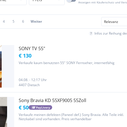
Anzeigen mit Käuferschutz und Ver
4
5
6
Weiter
Infos zur Reihung d
SONY TV 55"
€ 130
Verkaufe kaum benutzten 55" SONY Fernseher, internetfähig
04.08. - 12:17 Uhr
4407 Dietach
Sony Bravia KD 55XF9005 55Zoll
€ 50
PayLivery
Verkaufe meinen defekten (Paneel def.) Sony Bravia. Alle Teile inkl.
Netzkabel sind vorhanden. Preis verhandelbar