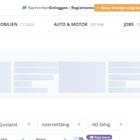
Nachrichten
Einloggen
|
Registrieren
Neue Anzeige aufgeb
OBILIEN
AUTO & MOTOR
JOBS
112.826
207.696
1
Zustand
Internetfähig
HD-fähig
PayLivery
rke
Preis