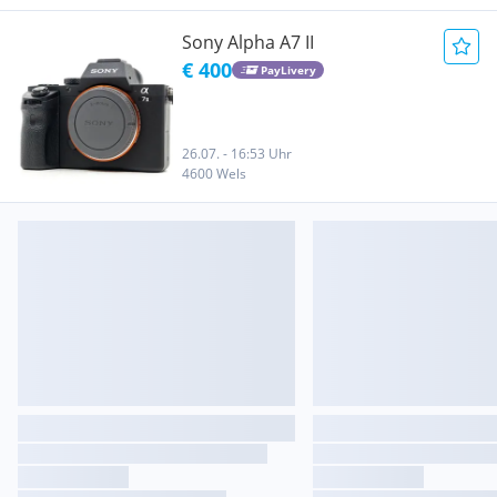
Sony Alpha A7 II
€ 400
PayLivery
26.07. - 16:53 Uhr
4600 Wels