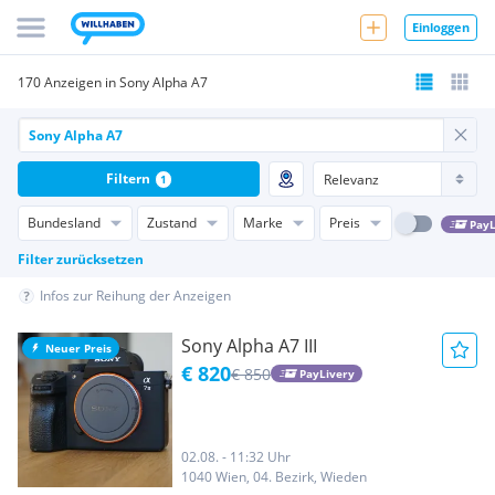
Einloggen
170 Anzeigen in Sony Alpha A7
Filtern
1
Bundesland
Zustand
Marke
Preis
PayL
Filter zurücksetzen
Infos zur Reihung der Anzeigen
Sony Alpha A7 III
Neuer Preis
€ 820
€ 850
PayLivery
02.08. - 11:32 Uhr
1040 Wien, 04. Bezirk, Wieden