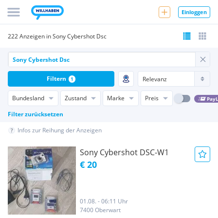
Einloggen
222 Anzeigen in Sony Cybershot Dsc
Filtern
1
Bundesland
Zustand
Marke
Preis
PayL
Filter zurücksetzen
Infos zur Reihung der Anzeigen
Sony Cybershot DSC-W1
€ 20
01.08. - 06:11 Uhr
7400 Oberwart