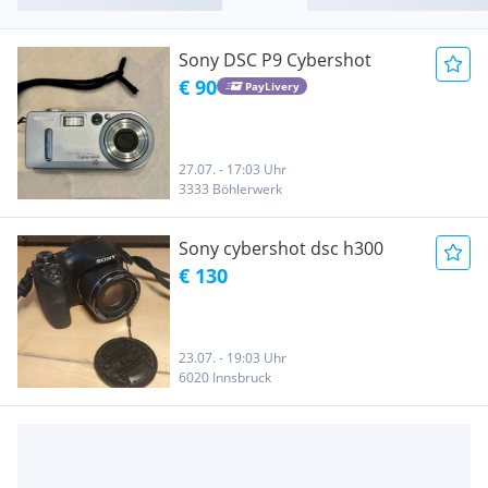
Sony DSC P9 Cybershot
€ 90
PayLivery
27.07. - 17:03 Uhr
3333 Böhlerwerk
Sony cybershot dsc h300
€ 130
23.07. - 19:03 Uhr
6020 Innsbruck