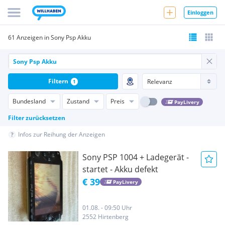
Einloggen
61 Anzeigen in Sony Psp Akku
Filtern
1
Bundesland
Zustand
Preis
PayLivery
Filter zurücksetzen
Infos zur Reihung der Anzeigen
Sony PSP 1004 + Ladegerät -
startet - Akku defekt
€ 39
PayLivery
01.08. - 09:50 Uhr
2552 Hirtenberg