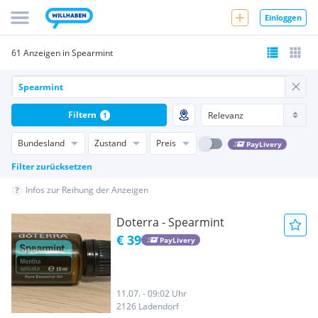
Einloggen
61 Anzeigen in Spearmint
Filtern
1
Bundesland
Zustand
Preis
PayLivery
Filter zurücksetzen
Infos zur Reihung der Anzeigen
Doterra - Spearmint
€ 39
PayLivery
11.07. - 09:02 Uhr
2126 Ladendorf