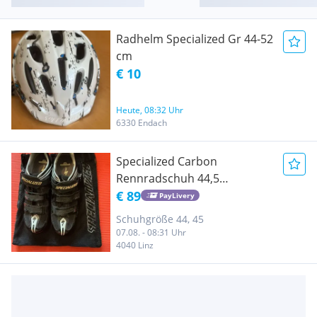
Radhelm Specialized Gr 44-52
cm
€ 10
Heute, 08:32 Uhr
6330 Endach
Specialized Carbon
Rennradschuh 44,5
Neuwertig
€ 89
PayLivery
Schuhgröße 44, 45
07.08. - 08:31 Uhr
4040 Linz