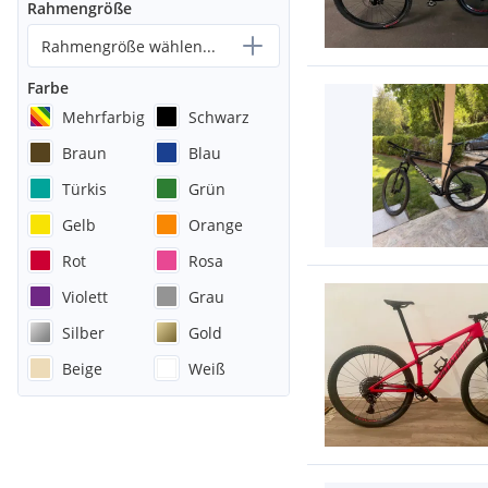
Rahmengröße
Rahmengröße wählen...
Farbe
Mehrfarbig
Schwarz
Braun
Blau
Türkis
Grün
Gelb
Orange
Rot
Rosa
Violett
Grau
Silber
Gold
Beige
Weiß