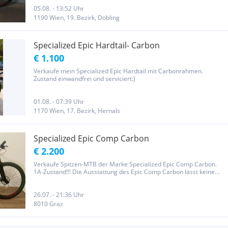
05.08. - 13:52 Uhr
1190 Wien, 19. Bezirk, Döbling
Specialized Epic Hardtail- Carbon
€ 1.100
Verkaufe mein Specialized Epic Hardtail mit Carbonrahmen.
Zustand einwandfrei und serviciert:)
01.08. - 07:39 Uhr
1170 Wien, 17. Bezirk, Hernals
Specialized Epic Comp Carbon
€ 2.200
Verkaufe Spitzen-MTB der Marke Specialized Epic Comp Carbon.
1A-Zustand!!! Die Ausstattung des Epic Comp Carbon lässt keine
Zweifel daran, dass selbst ambitionierte XC Piloten alles aus ihrem
Bike rausholen können. Die SRAM NX Eagle 12-fach Komponenten...
26.07. - 21:36 Uhr
8010 Graz