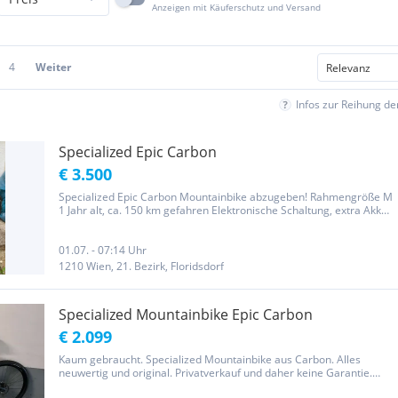
Anzeigen mit Käuferschutz und Versand
4
Weiter
Infos zur Reihung d
Specialized Epic Carbon
€ 3.500
Specialized Epic Carbon Mountainbike abzugeben! Rahmengröße M
1 Jahr alt, ca. 150 km gefahren Elektronische Schaltung, extra Akku
für Schaltung Neupreis 6000 € noch ein Jahr Garantie, Rechnung
vorhanden Besichtigung, Probefahrt oder Abholung in...
01.07. - 07:14 Uhr
1210 Wien, 21. Bezirk, Floridsdorf
Specialized Mountainbike Epic Carbon
€ 2.099
Kaum gebraucht. Specialized Mountainbike aus Carbon. Alles
neuwertig und original. Privatverkauf und daher keine Garantie.
Selbstabholung.