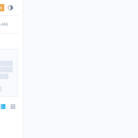
en
5.466