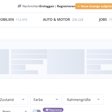
Nachrichten
Einloggen
|
Registrieren
Neue Anzeige aufgeb
OBILIEN
AUTO & MOTOR
JOBS
112.410
206.228
1
Zustand
Farbe
Rahmengröße
PayLivery
Preis