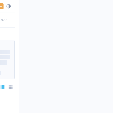
en
5.579