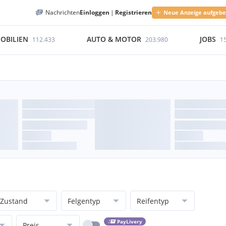
Nachrichten
Einloggen
|
Registrieren
Neue Anzeige aufgeb
OBILIEN
AUTO & MOTOR
JOBS
112.433
203.980
1
Zustand
Felgentyp
Reifentyp
PayLivery
Preis