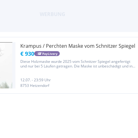
Krampus / Perchten Maske vom Schnitzer Spiegel
€ 930
PayLivery
Diese Holzmaske wurde 2025 vom Schnitzer Spiegel angefertigt
und nur bei 5 Läufen getragen. Die Maske ist unbeschädigt und in
einwandfreien Zustand, ordentlich gepolstert und hat rote LED
Augen die mit einer 9V Batterie richtig gut ausschauen. Bei den...
12.07. - 23:59 Uhr
8753 Hetzendorf