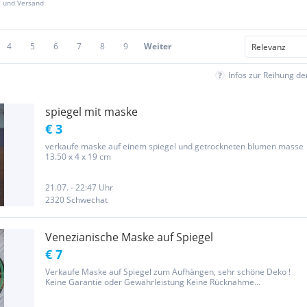
z und Versand
4
5
6
7
8
9
Weiter
Infos zur Reihung d
spiegel mit maske
€ 3
verkaufe maske auf einem spiegel und getrockneten blumen masse
13.50 x 4 x 19 cm
21.07. - 22:47 Uhr
2320 Schwechat
Venezianische Maske auf Spiegel
€ 7
Verkaufe Maske auf Spiegel zum Aufhängen, sehr schöne Deko !
Keine Garantie oder Gewährleistung Keine Rücknahme
Nichtraucherhaushalt