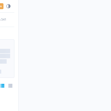
en
5.541