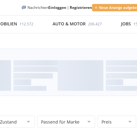
Nachrichten
Einloggen
|
Registrieren
Neue Anzeige aufgeb
OBILIEN
AUTO & MOTOR
JOBS
112.572
206.427
1
Zustand
Passend für Marke
Preis