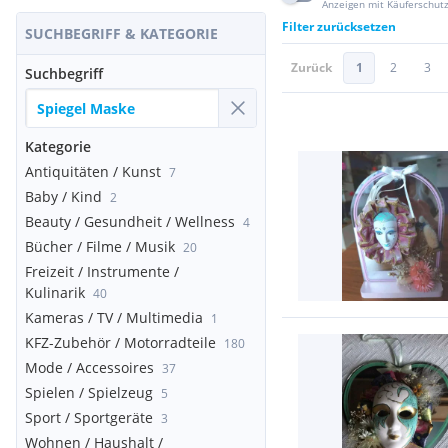
Anzeigen mit Käuferschut
Filter zurücksetzen
SUCHBEGRIFF & KATEGORIE
Zurück
1
2
3
Suchbegriff
Kategorie
Antiquitäten / Kunst
7
Baby / Kind
2
Beauty / Gesundheit / Wellness
4
Bücher / Filme / Musik
20
Freizeit / Instrumente /
Kulinarik
40
Kameras / TV / Multimedia
1
KFZ-Zubehör / Motorradteile
180
Mode / Accessoires
37
Spielen / Spielzeug
5
Sport / Sportgeräte
3
Wohnen / Haushalt /