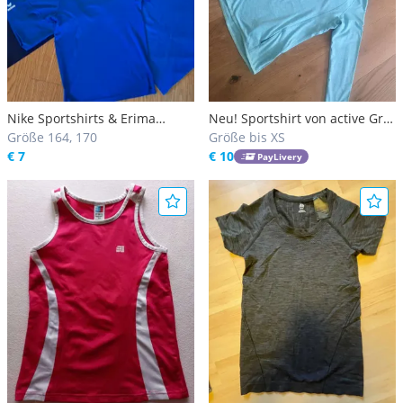
Nike Sportshirts & Erima
Neu! Sportshirt von active Gr
Sportshirts
Größe 164, 170
XS/ Laufshirt/ Unterzieher/
Größe bis XS
€ 7
Sportshirt
€ 10
PayLivery