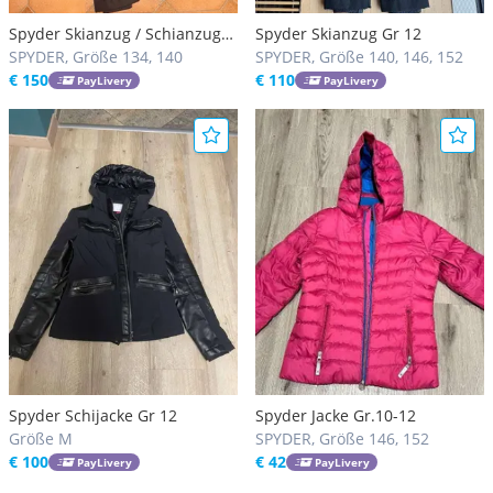
Spyder Skianzug / Schianzug
Spyder Skianzug Gr 12
12
SPYDER, Größe 134, 140
SPYDER, Größe 140, 146, 152
€ 150
€ 110
PayLivery
PayLivery
Spyder Schijacke Gr 12
Spyder Jacke Gr.10-12
Größe M
SPYDER, Größe 146, 152
€ 100
€ 42
PayLivery
PayLivery