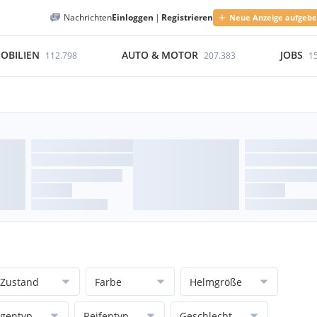
Nachrichten
Einloggen
|
Registrieren
Neue Anzeige aufgeb
OBILIEN
AUTO & MOTOR
JOBS
112.798
207.383
1
Zustand
Farbe
Helmgröße
lgentyp
Reifentyp
Geschlecht