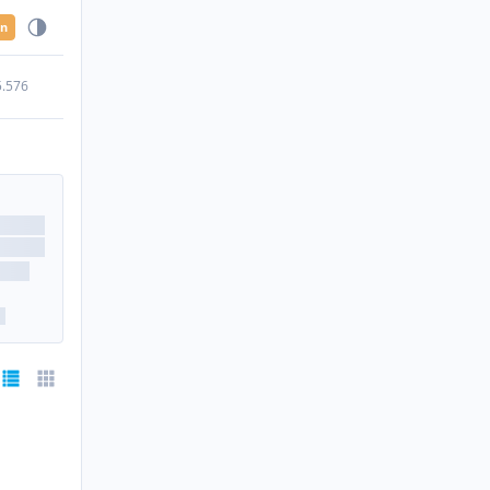
en
5.576