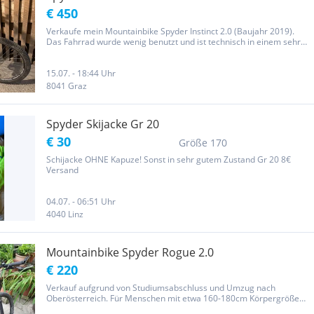
€ 450
Verkaufe mein Mountainbike Spyder Instinct 2.0 (Baujahr 2019).
Das Fahrrad wurde wenig benutzt und ist technisch in einem sehr
guten Zustand. Ich verkaufe es, da ich auf ein E-Bike umgestiegen
bin
15.07. - 18:44 Uhr
8041 Graz
Spyder Skijacke Gr 20
€ 30
Größe 170
Schijacke OHNE Kapuze! Sonst in sehr gutem Zustand Gr 20 8€
Versand
04.07. - 06:51 Uhr
4040 Linz
Mountainbike Spyder Rogue 2.0
€ 220
Verkauf aufgrund von Studiumsabschluss und Umzug nach
Oberösterreich. Für Menschen mit etwa 160-180cm Körpergröße
geeignet! Auch als Jugendbike geeignet! Sehr guter Zustand, optisch