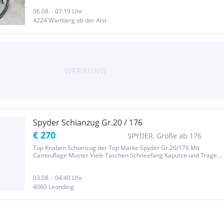
und technisch einwandfrei! Ist immer unterdacht gewesen. MTB
Spyder...
06.08. - 07:19 Uhr
4224 Wartberg ob der Aist
Spyder Schianzug Gr.20 / 176
€ 270
SPYDER, Größe ab 176
Top Knaben Schianzug der Top Marke Spyder Gr.20/176 Mit
Camouflage Muster Viele Taschen Schneefang Kaputze und Träger
können abgenommen werden. Viele Raffinessen... Wurde 1 Woche
im Schiurlaub getragen. Sehr guter Zustand! Kann gerne jederzeit
besichtigt...
03.08. - 04:40 Uhr
4060 Leonding