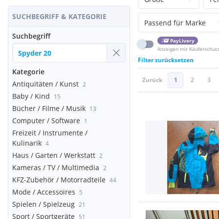
SUCHBEGRIFF & KATEGORIE
Passend für Marke
Suchbegriff
PayLivery
Anzeigen mit Käuferschut
Filter zurücksetzen
Kategorie
Zurück
1
2
3
Antiquitäten / Kunst
2
Baby / Kind
15
Bücher / Filme / Musik
13
Computer / Software
1
Freizeit / Instrumente /
Kulinarik
4
Haus / Garten / Werkstatt
2
Kameras / TV / Multimedia
2
KFZ-Zubehör / Motorradteile
44
Mode / Accessoires
5
Spielen / Spielzeug
21
Sport / Sportgeräte
51