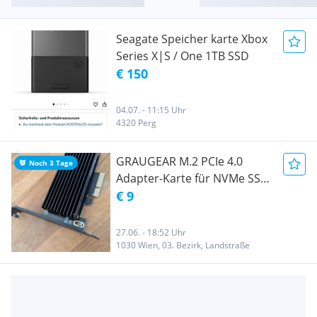
Seagate Speicher karte Xbox
Series X|S / One 1TB SSD
€ 150
04.07. - 11:15 Uhr
4320 Perg
GRAUGEAR M.2 PCIe 4.0
Noch 3 Tage
Adapter-Karte für NVMe SSD,
M-Key
€ 9
27.06. - 18:52 Uhr
1030 Wien, 03. Bezirk, Landstraße