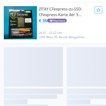
ZITAY CFexpress-zu-SSD-
CFexpress-Karte der 3.
Generation
€ 35
PayLivery
24.07. - 21:27 Uhr
1050 Wien, 05. Bezirk, Margareten