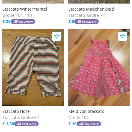
Staccato Wintermantel
Staccato Mädchenkleid
Größe 104, 110
Staccato, Größe 74
€ 20
€ 5
PayLivery
PayLivery
Staccato Hose
Kleid von Staccato
Staccato, Größe 62
Größe 104
€ 1,50
€ 10
PayLivery
PayLivery