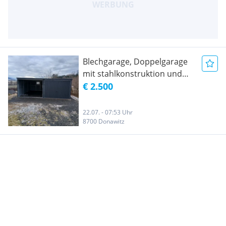
Blechgarage, Doppelgarage
mit stahlkonstruktion und
schwingtüren
€ 2.500
22.07. - 07:53 Uhr
8700 Donawitz