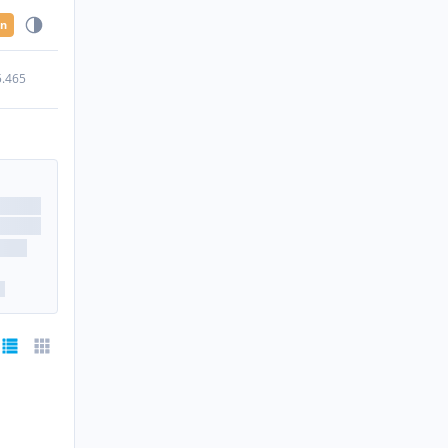
en
5.465