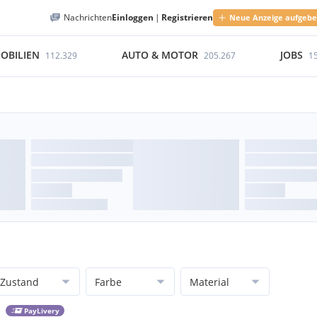
Nachrichten
Einloggen
|
Registrieren
Neue Anzeige aufgeb
OBILIEN
AUTO & MOTOR
JOBS
112.329
205.267
1
Zustand
Farbe
Material
PayLivery