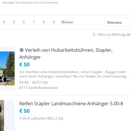
Anzeigen mit Käuferschutz und Versand
4
5
6
7
8
9
Weiter
Infos zur Reihung d
Verleih von Hubarbeitsbühnen, Stapler,
Anhänger
€ 50
Sie möchten eine Arbeitshebebühne , einen Stapler , Bagger oder
auch einen Anhänger ausleihen? Bei mir finden Sie Unterstützung
für Ihre Gartengestaltung, Bau- und Industriearbeiten, Montage-
04.08. - 06:51 Uhr
und Malertätigkeiten! Auf meiner Website finden Sie nähere...
8113 Sankt Bartholomä
Reifen Stapler Landmaschiene Anhänger 5.00-8
€ 50
5.00-8 Luftreifen NEU 2 Stk.