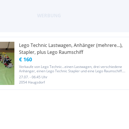
Lego Technic Lastwagen, Anhänger (mehrere...),
Stapler, plus Lego Raumschiff
€ 160
Verkaufe von Lego Technic...einen Lastwagen, drei verschiedene
Anhänger, einen Lego Technic Stapler und eine Lego Raumschiff.
Dies ist ein Privatverkauf keine Garantie, Gewährleistung oder
27.07. - 06:45 Uhr
Rücknahme seitens des privat Verkäufers.
2054 Haugsdorf