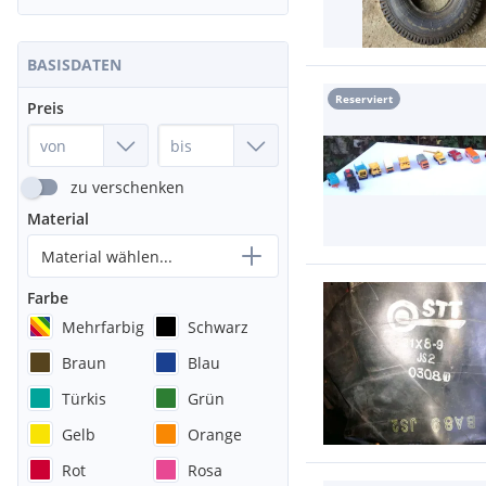
BASISDATEN
Reserviert
Preis
zu verschenken
Material
Material wählen...
Farbe
Mehrfarbig
Schwarz
Braun
Blau
Türkis
Grün
Gelb
Orange
Rot
Rosa