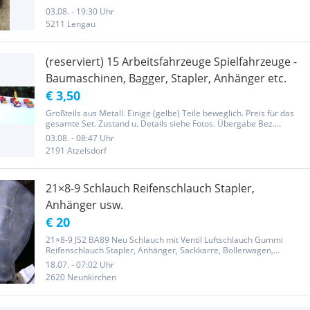
03.08. - 19:30 Uhr
5211 Lengau
(reserviert) 15 Arbeitsfahrzeuge Spielfahrzeuge -
Baumaschinen, Bagger, Stapler, Anhänger etc.
€ 3,50
Großteils aus Metall. Einige (gelbe) Teile beweglich. Preis für das
gesamte Set. Zustand u. Details siehe Fotos. Übergabe Bez.
Mistelbach NÖ, auch Versand möglich. Erlös für den Tierschutz.
03.08. - 08:47 Uhr
2191 Atzelsdorf
21×8-9 Schlauch Reifenschlauch Stapler,
Anhänger usw.
€ 20
21×8-9 JS2 BA89 Neu Schlauch mit Ventil Luftschlauch Gummi
Reifenschlauch Stapler, Anhänger, Sackkarre, Bollerwagen,
Schubkarre Heuwender Aufsitzmäher Rasenmäher
18.07. - 07:02 Uhr
Aufsitzrasenmäher Passend für Reifen Größe 21x8-9 Zoll 200/75-9
2620 Neunkirchen
Zoll Luftschlauch