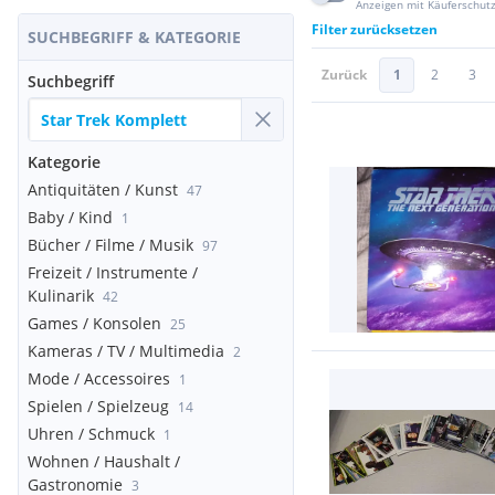
Anzeigen mit Käuferschut
Filter zurücksetzen
SUCHBEGRIFF & KATEGORIE
Zurück
1
2
3
Suchbegriff
Kategorie
Antiquitäten / Kunst
47
Baby / Kind
1
Bücher / Filme / Musik
97
Freizeit / Instrumente /
Kulinarik
42
Games / Konsolen
25
Kameras / TV / Multimedia
2
Mode / Accessoires
1
Spielen / Spielzeug
14
Uhren / Schmuck
1
Wohnen / Haushalt /
Gastronomie
3