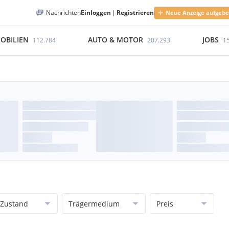
Nachrichten
Einloggen
|
Registrieren
Neue Anzeige aufgeb
OBILIEN
AUTO & MOTOR
JOBS
112.784
207.293
1
Zustand
Trägermedium
Preis