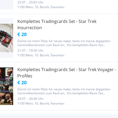
...
23.07. - 20:03 Uhr
1100 Wien, 10. Bezirk, Favoriten
Komplettes Tradingcards Set - Star Trek
Insurrection
€ 20
Damit ich mehr Platz für neues habe, biete ich meine doppelten
Sammelkartensets zum Kauf an. Ein komplettes Basis Set
folgender Sammelkarten / Tradingcards Serie: Star Trek
21.07. - 19:56 Uhr
Insurrection (Widevision) Jahrgang 1998 Anzahl: 72 Karten /
1100 Wien, 10. Bezirk, Favoriten
Cards...
Komplettes Tradingcards Set - Star Trek Voyager -
Profiles
€ 20
Damit ich mehr Platz für neues habe, biete ich meine doppelten
Sammelkartensets zum Kauf an. Ein komplettes Basis Set
folgender Sammelkarten / Tradingcards Serie: Star Trek Voyager -
24.07. - 20:46 Uhr
Profiles Jahrgang 1998 Anzahl: 90 Karten / Cards Herausgeber: ...
1100 Wien, 10. Bezirk, Favoriten