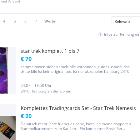
z und Versand
4
5
6
7
Weiter
Infos zur Reihung d
star trek komplett 1 bis 7
€ 70
sammelboxen sieben stück. alle vorhanden. guter zustand. das
dritte bild ist kein originalfoto. ist nur abzuholen hainburg 2410
24.07. - 13:58 Uhr
2410 Hainburg an der Donau
Komplettes Tradingcards Set - Star Trek Nemesis
€ 20
Damit ich mehr Platz für neues habe, biete ich meine doppelten
Sammelkartensets zum Kauf an. Ein komplettes Basis Set
folgender Sammelkarten / Tradingcards Serie: Star Trek Nemesis
Jahrgang 2002 Anzahl: 72 Karten / Cards Herausgeber: Rittenhouse