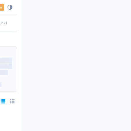
en
5.621