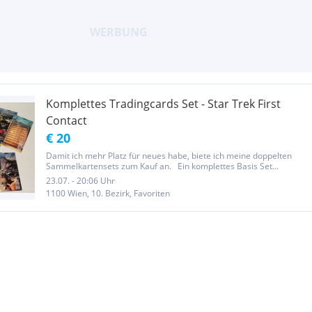
Komplettes Tradingcards Set - Star Trek First
Contact
€ 20
Damit ich mehr Platz für neues habe, biete ich meine doppelten
Sammelkartensets zum Kauf an. Ein komplettes Basis Set
folgender Sammelkarten / Tradingcards Serie: Star Trek First
23.07. - 20:06 Uhr
Contact (Widevision) Jahrgang 1996 Anzahl: 60 Karten / Cards...
1100 Wien, 10. Bezirk, Favoriten