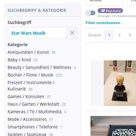
SUCHBEGRIFF & KATEGORIE
PayLivery
Anzeigen mit Käuferschut
Suchbegriff
Filter zurücksetzen
Zurück
1
2
3
Kategorie
Antiquitäten / Kunst
36
Baby / Kind
55
Beauty / Gesundheit / Wellness
4
Bücher / Filme / Musik
225
Freizeit / Instrumente /
Kulinarik
36
Games / Konsolen
31
Haus / Garten / Werkstatt
22
Kameras / TV / Multimedia
3
Mode / Accessoires
61
Smartphones / Telefonie
1
Spielen / Spielzeug
38