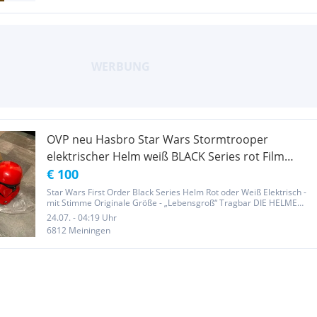
OVP neu Hasbro Star Wars Stormtrooper
elektrischer Helm weiß BLACK Series rot Film
Musik Skulptur
€ 100
Star Wars First Order Black Series Helm Rot oder Weiß Elektrisch -
mit Stimme Originale Größe - „Lebensgroß“ Tragbar DIE HELME
WURDEN BEIDE DAS ERSTE MAL FÜR FOTOS GEÖFFNET. BEIDE
24.07. - 04:19 Uhr
SIND KOMPLETT NEU IN OVP, UNBENUTZT. KEINE EINZIGE
6812 Meiningen
GEBRAUCHSSPUR Neu:...