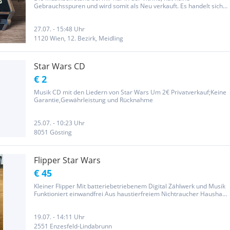
Gebrauchsspuren und wird somit als Neu verkauft. Es handelt sich
um ein schönes Sammlerstück das ein Lied aus der Filmreihe Star
Wars spielt. Privatverkauf. Kein Umtausch, Rücknahme oder
Garantie....
27.07. - 15:48 Uhr
1120 Wien, 12. Bezirk, Meidling
Star Wars CD
€ 2
Musik CD mit den Liedern von Star Wars Um 2€ Privatverkauf;Keine
Garantie,Gewährleistung und Rücknahme
25.07. - 10:23 Uhr
8051 Gösting
Flipper Star Wars
€ 45
Kleiner Flipper Mit batteriebetriebenem Digital Zählwerk und Musik
Funktioniert einwandfrei Aus haustierfreiem Nichtraucher Haushalt
Versand 7 €
19.07. - 14:11 Uhr
2551 Enzesfeld-Lindabrunn