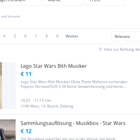
z und Versand
4
5
6
7
8
9
Weiter
Infos zur Reihung d
Lego Star Wars Bith Musiker
€ 11
Lego Star Wars Bith Musiker Ohne Platte Mehrere vorhanden
Fixpreis Versand EUR 3,50 Keine Gewährleistung und keine
Rücknahme
10.07. - 11:15 Uhr
1190 Wien, 19. Bezirk, Döbling
Sammlungsauflösung - Musikbox - Star Wars
€ 12
Die Musikbox stand bei mir nur in der Vitrine, hat keine