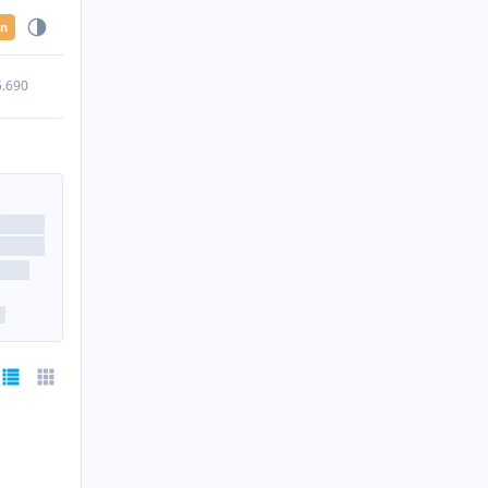
en
5.690