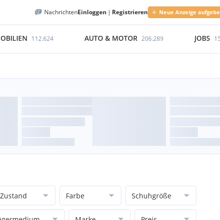
Nachrichten
Einloggen
|
Registrieren
Neue Anzeige aufgeb
OBILIEN
AUTO & MOTOR
JOBS
112.624
206.289
1
Zustand
Farbe
Schuhgröße
ägermedium
Marke
Preis