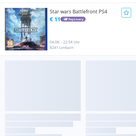
Star wars Battlefront PS4
€ 11
PayLivery
04.08. - 22:54 Uhr
8241 Limbach