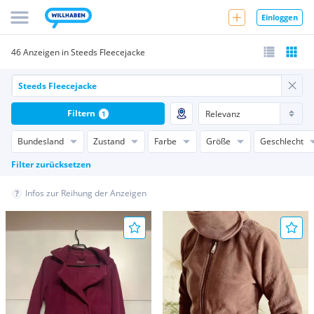
Einloggen
46 Anzeigen in Steeds Fleecejacke
Filtern
1
Bundesland
Zustand
Farbe
Größe
Geschlecht
Filter zurücksetzen
Infos zur Reihung der Anzeigen