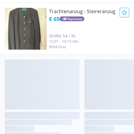
Trachtenanzug - Steireranzug
€ 65
PayLivery
Größe 54 / XL
12.07. - 10:15 Uhr
8054 Graz