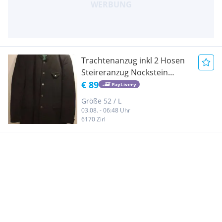
Trachtenanzug inkl 2 Hosen
Steireranzug Nockstein
Trachten
€ 89
PayLivery
Größe 52 / L
03.08. - 06:48 Uhr
6170 Zirl