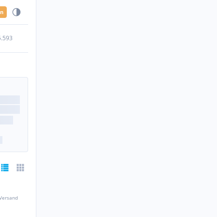
en
5.593
 Versand