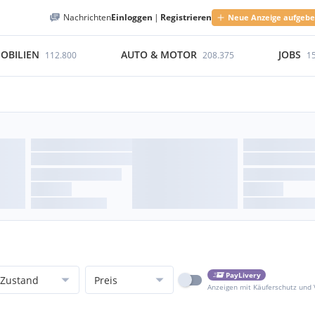
Nachrichten
Einloggen
|
Registrieren
Neue Anzeige aufgeb
OBILIEN
AUTO & MOTOR
JOBS
112.800
208.375
1
PayLivery
Zustand
Preis
Anzeigen mit Käuferschutz und