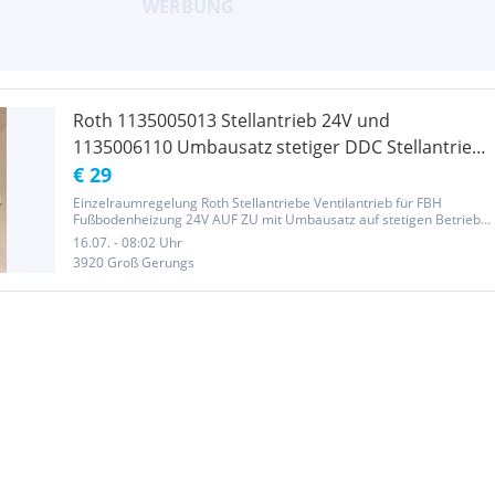
Roth 1135005013 Stellantrieb 24V und
1135006110 Umbausatz stetiger DDC Stellantrieb
24V / 0-10V für Einzelraumregelung
€ 29
Einzelraumregelung Roth Stellantriebe Ventilantrieb für FBH
Fußbodenheizung 24V AUF ZU mit Umbausatz auf stetigen Betrieb
24V / 0-10V Signal. Die Teile sind nagelneu und in original
16.07. - 08:02 Uhr
Verpackung. Jeweils 17 Stk. vorhanden!
3920 Groß Gerungs