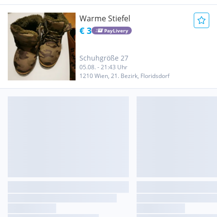
Warme Stiefel
€ 3
PayLivery
Schuhgröße 27
05.08. - 21:43 Uhr
1210 Wien, 21. Bezirk, Floridsdorf