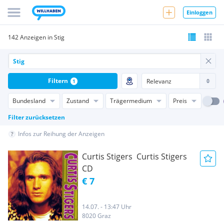
Einloggen
142 Anzeigen in Stig
Filtern
1
Bundesland
Zustand
Trägermedium
Preis
Filter zurücksetzen
Infos zur Reihung der Anzeigen
Curtis Stigers  Curtis Stigers
CD
€ 7
14.07. - 13:47 Uhr
8020 Graz