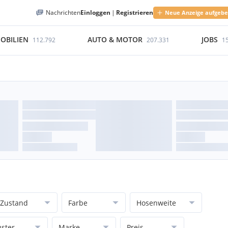
Nachrichten
Einloggen
|
Registrieren
Neue Anzeige aufgeb
OBILIEN
AUTO & MOTOR
JOBS
112.792
207.331
1
Zustand
Farbe
Hosenweite
ster
Marke
Preis