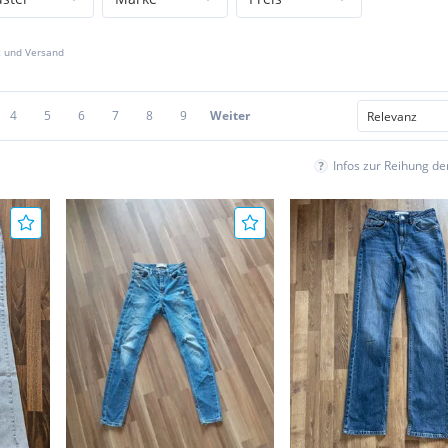
z und Versand
4
5
6
7
8
9
Weiter
Infos zur Reihung d