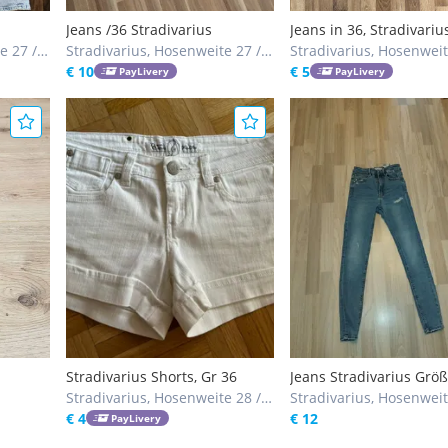
Jeans /36 Stradivarius
Jeans in 36, Stradivariu
e 27 /
Stradivarius, Hosenweite 27 /
Stradivarius, Hosenweit
S, 28 / S
€ 10
€ 5
PayLivery
PayLivery
Stradivarius Shorts, Gr 36
Jeans Stradivarius Grö
Stradivarius, Hosenweite 28 /
Stradivarius, Hosenwei
S, 29 / M
€ 4
€ 12
PayLivery