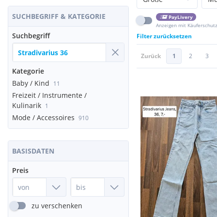
SUCHBEGRIFF & KATEGORIE
PayLivery
Anzeigen mit Käuferschut
Suchbegriff
Filter zurücksetzen
Zurück
1
2
3
Kategorie
Baby / Kind
11
Freizeit / Instrumente /
Kulinarik
1
Mode / Accessoires
910
BASISDATEN
Preis
zu verschenken