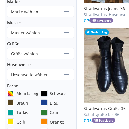
Marke
Stradivarius Jeans, 36
Marke wählen...
Stradivarius, Hosenweit
S, 28 / S
€ 7
PayLivery
Muster
Muster wählen...
Noch 1 Tag
Größe
Größe wählen...
Hosenweite
Hosenweite wählen...
Farbe
Mehrfarbig
Schwarz
Braun
Blau
Stradivarius Größe 36
Türkis
Grün
Schuhgröße bis 36
€ 35
PayLivery
Gelb
Orange