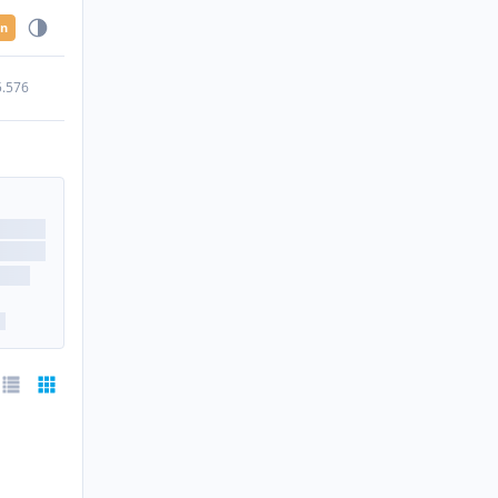
en
5.576