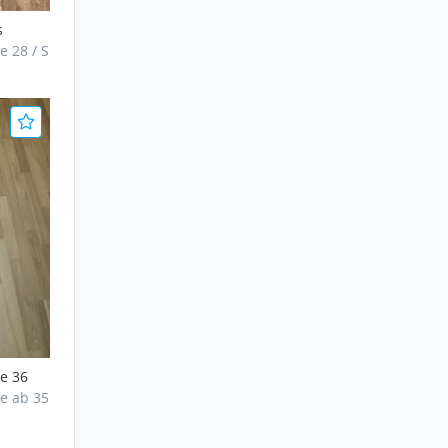
s
e 28 / S
ße 36
te ab 35