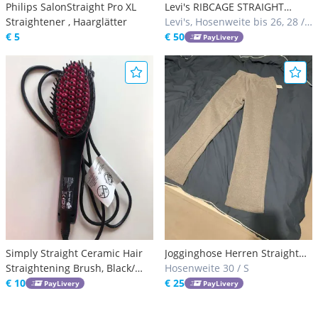
Philips SalonStraight Pro XL
Levi's RIBCAGE STRAIGHT
Straightener , Haarglätter
ANKLE - Jeans Straight Leg -
Levi's, Hosenweite bis 26, 28 /
€ 5
black heart
S
€ 50
PayLivery
Simply Straight Ceramic Hair
Jogginghose Herren Straight
Straightening Brush, Black/
Fit Größe : S Neu Straight
Hosenweite 30 / S
Pink by Simply Straight
€ 10
Fleece Amazon Essentials
€ 25
PayLivery
PayLivery