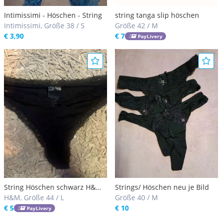
Intimissimi - Höschen - String
string tanga slip höschen
Intimissimi, Größe 38 / S
Größe 42 / M
€ 3,90
€ 7
PayLivery
String Höschen schwarz H&M
Strings/ Höschen neu je Bild
L
H&M, Größe 44 / L
Größe 40 / M
€ 5
€ 10
PayLivery