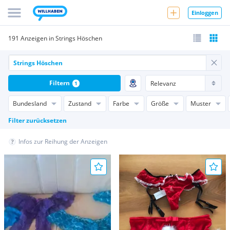
Einloggen
191 Anzeigen in Strings Höschen
Filtern
1
Bundesland
Zustand
Farbe
Größe
Muster
Filter zurücksetzen
Infos zur Reihung der Anzeigen