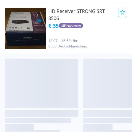
HD Receiver STRONG SRT
8506
€ 35
PayLivery
18.07. - 16:53 Uhr
8530 Deutschlandsberg