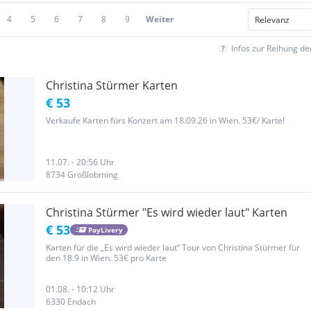
4
5
6
7
8
9
Weiter
Infos zur Reihung d
Christina Stürmer Karten
€ 53
Verkaufe Karten fürs Konzert am 18.09.26 in Wien. 53€/ Karte!
11.07. - 20:56 Uhr
8734 Großlobming
Christina Stürmer "Es wird wieder laut" Karten
€ 53
PayLivery
Karten für die „Es wird wieder laut“ Tour von Christina Stürmer für
den 18.9 in Wien. 53€ pro Karte
01.08. - 10:12 Uhr
6330 Endach