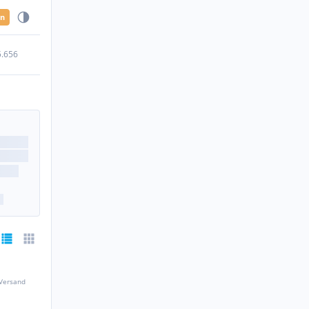
en
5.656
 Versand