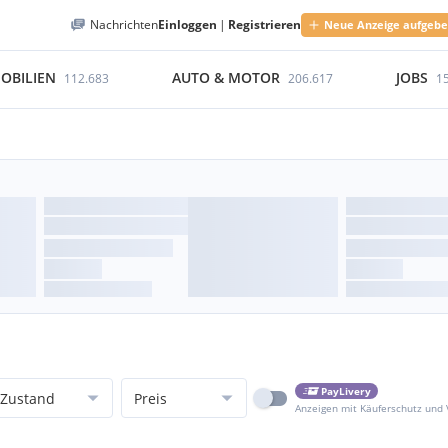
Nachrichten
Einloggen
|
Registrieren
Neue Anzeige aufgeb
OBILIEN
AUTO & MOTOR
JOBS
112.683
206.617
1
PayLivery
Zustand
Preis
Anzeigen mit Käuferschutz und