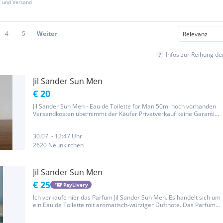
z und Versand
4
5
Weiter
Infos zur Reihung d
Jil Sander Sun Men
€ 20
Jil Sander Sun Men - Eau de Toilette for Man 50ml noch vorhanden
Versandkosten übernimmt der Käufer Privatverkauf keine Garantie,
Gewährleistung und Rücknahme
30.07. - 12:47 Uhr
2620 Neunkirchen
Jil Sander Sun Men
€ 25
PayLivery
Ich verkaufe hier das Parfum Jil Sander Sun Men. Es handelt sich um
ein Eau de Toilette mit aromatisch-würziger Duftnote. Das Parfum
kommt mit der Originalverpackung und wurde nur getestet
(Füllstand ~ 125 ml) Verkauft wird das Parfum, da ich meine...