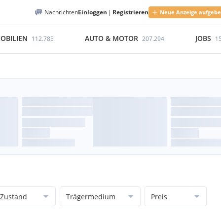
Nachrichten
Einloggen
|
Registrieren
Neue Anzeige aufgeb
OBILIEN
AUTO & MOTOR
JOBS
112.785
207.294
1
Zustand
Trägermedium
Preis