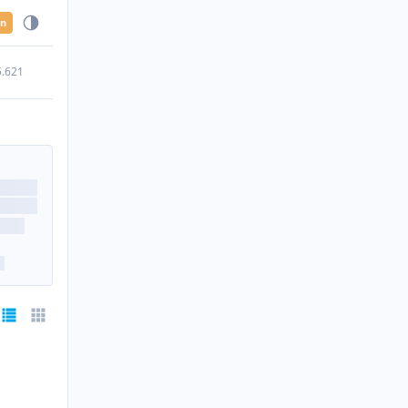
en
5.621