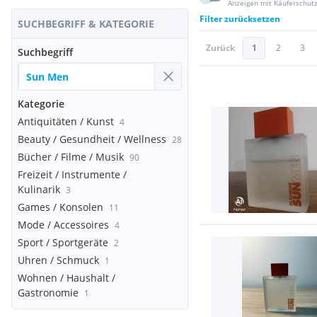
Anzeigen mit Käuferschut
Filter zurücksetzen
SUCHBEGRIFF & KATEGORIE
Zurück
1
2
3
Suchbegriff
Kategorie
Antiquitäten / Kunst
4
Beauty / Gesundheit / Wellness
28
Bücher / Filme / Musik
90
Freizeit / Instrumente /
Kulinarik
3
Games / Konsolen
11
Mode / Accessoires
4
Sport / Sportgeräte
2
Uhren / Schmuck
1
Wohnen / Haushalt /
Gastronomie
1