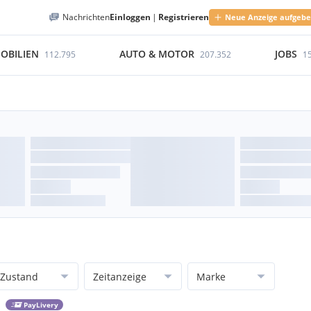
Nachrichten
Einloggen
|
Registrieren
Neue Anzeige aufgeb
OBILIEN
AUTO & MOTOR
JOBS
112.795
207.352
1
Zustand
Zeitanzeige
Marke
PayLivery