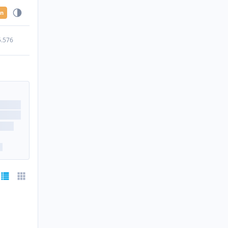
en
5.576