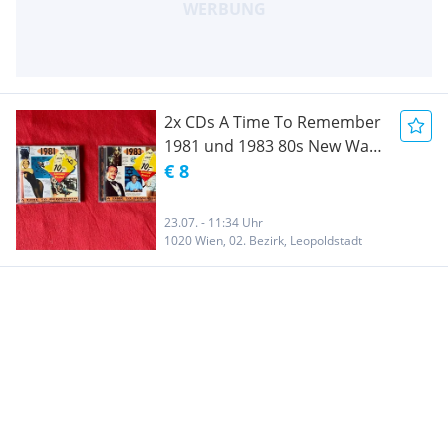
2x CDs A Time To Remember
1981 und 1983 80s New Wave
Synthie Pop
€ 8
23.07. - 11:34 Uhr
1020 Wien, 02. Bezirk, Leopoldstadt