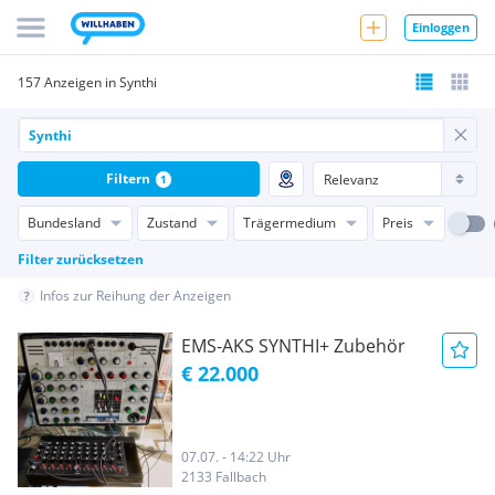
Einloggen
157 Anzeigen in Synthi
Filtern
1
Bundesland
Zustand
Trägermedium
Preis
Filter zurücksetzen
Infos zur Reihung der Anzeigen
EMS-AKS SYNTHI+ Zubehör
€ 22.000
07.07. - 14:22 Uhr
2133 Fallbach