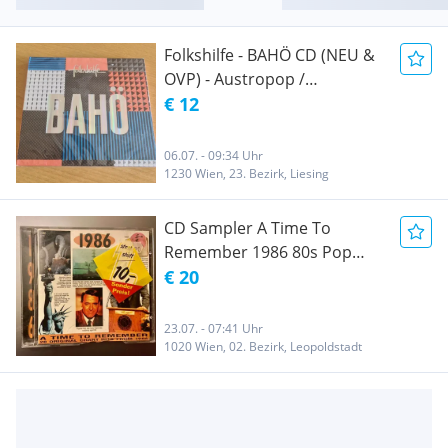
Folkshilfe - BAHÖ CD (NEU &
OVP) - Austropop /
Quetschn-Synthi-Pop
€ 12
06.07. - 09:34 Uhr
1230 Wien, 23. Bezirk, Liesing
CD Sampler A Time To
Remember 1986 80s Pop
Synthie selten
€ 20
23.07. - 07:41 Uhr
1020 Wien, 02. Bezirk, Leopoldstadt