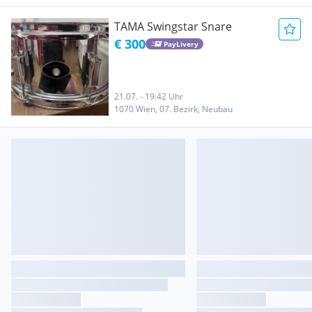
TAMA Swingstar Snare
€ 300
PayLivery
21.07. - 19:42 Uhr
1070 Wien, 07. Bezirk, Neubau