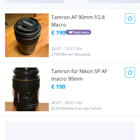
Tamron AF 90mm f/2.8
Macro
€ 190
PayLivery
28.07. - 12:27 Uhr
2700 Wiener Neustadt
Tamron für Nikon SP AF
macro 90mm
€ 190
26.07. - 09:21 Uhr
8234 Rohrbach an der Lafnitz