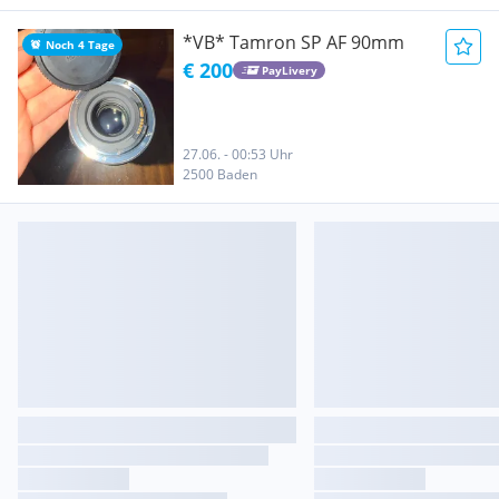
*VB* Tamron SP AF 90mm
Noch 4 Tage
€ 200
PayLivery
27.06. - 00:53 Uhr
2500 Baden