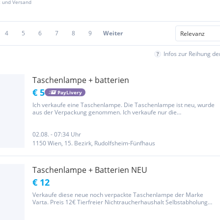
z und Versand
4
5
6
7
8
9
Weiter
Infos zur Reihung d
Taschenlampe + batterien
€ 5
PayLivery
Ich verkaufe eine Taschenlampe. Die Taschenlampe ist neu, wurde
aus der Verpackung genommen. Ich verkaufe nur die
Taschenlampe + 6 AAA-Batterien.
02.08. - 07:34 Uhr
1150 Wien, 15. Bezirk, Rudolfsheim-Fünfhaus
Taschenlampe + Batterien NEU
€ 12
Verkaufe diese neue noch verpackte Taschenlampe der Marke
Varta. Preis 12€ Tierfreier Nichtraucherhaushalt Selbstabholung
od.Versand