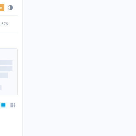
en
5.576