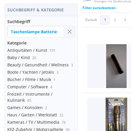
Anzeigen mit Käuferschut
Filter zurücksetzen
SUCHBEGRIFF & KATEGORIE
Zurück
1
2
3
Suchbegriff
Kategorie
Antiquitäten / Kunst
101
Baby / Kind
20
Beauty / Gesundheit / Wellness
3
Boote / Yachten / Jetskis
3
Bücher / Filme / Musik
1
Computer / Software
4
Freizeit / Instrumente /
Kulinarik
85
Games / Konsolen
2
Haus / Garten / Werkstatt
32
Kameras / TV / Multimedia
76
KFZ-Zubehör / Motorradteile
30