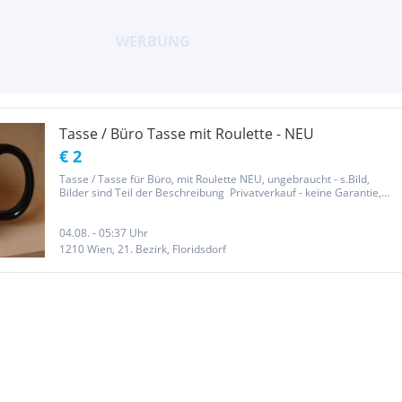
Tasse / Büro Tasse mit Roulette - NEU
€ 2
Tasse / Tasse für Büro, mit Roulette NEU, ungebraucht - s.Bild,
Bilder sind Teil der Beschreibung Privatverkauf - keine Garantie,
Umtausch oder Rücknahme. Gemäß den neuen
Gesetzesbestimmungen verkaufe ich unter Ausschluss jeglicher
Gewährleistung,...
04.08. - 05:37 Uhr
1210 Wien, 21. Bezirk, Floridsdorf