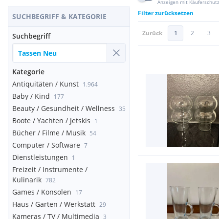
Anzeigen mit Käuferschut
Filter zurücksetzen
SUCHBEGRIFF & KATEGORIE
Zurück
1
2
3
Suchbegriff
Kategorie
Antiquitäten / Kunst
1.964
Baby / Kind
177
Beauty / Gesundheit / Wellness
35
Boote / Yachten / Jetskis
1
Bücher / Filme / Musik
54
Computer / Software
7
Dienstleistungen
1
Freizeit / Instrumente /
Kulinarik
782
Games / Konsolen
17
Haus / Garten / Werkstatt
29
Kameras / TV / Multimedia
3