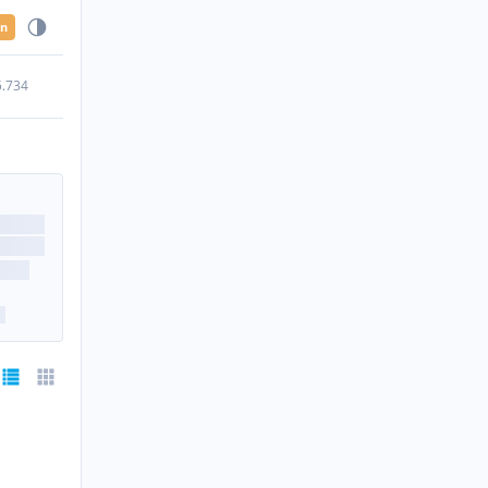
en
5.734