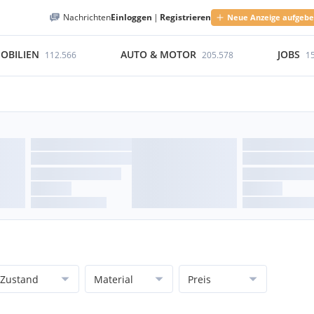
Nachrichten
Einloggen
|
Registrieren
Neue Anzeige aufgeb
OBILIEN
AUTO & MOTOR
JOBS
112.566
205.578
1
Zustand
Material
Preis