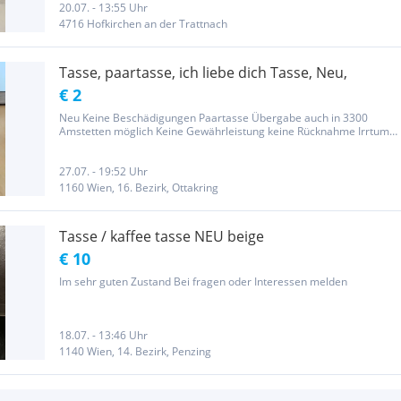
20.07. - 13:55 Uhr
4716 Hofkirchen an der Trattnach
Tasse, paartasse, ich liebe dich Tasse, Neu,
€ 2
Neu Keine Beschädigungen Paartasse Übergabe auch in 3300
Amstetten möglich Keine Gewährleistung keine Rücknahme Irrtum
ausgeschlossen Wenn Sie auf „weitere Anzeigen von diesem User“
klicken, können Sie gerne in meinen weiteren Anzeigen stöbern
27.07. - 19:52 Uhr
1160 Wien, 16. Bezirk, Ottakring
Tasse / kaffee tasse NEU beige
€ 10
Im sehr guten Zustand Bei fragen oder Interessen melden
18.07. - 13:46 Uhr
1140 Wien, 14. Bezirk, Penzing