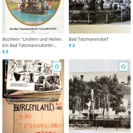
Büchlein "Lindern und Heilen.
Bad Tatzmannsdorf
Ein Bad Tatzmannsdorfer
€ 2
Gesundbüchlein" 1987 Walter
€ 2
Paul Kirsch Tatzmannsdorf