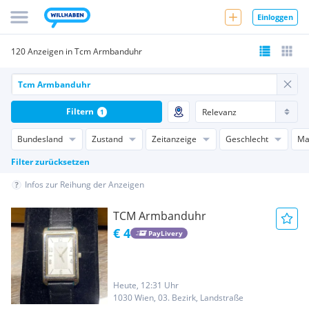
Einloggen
120 Anzeigen in Tcm Armbanduhr
Filtern
1
Bundesland
Zustand
Zeitanzeige
Geschlecht
Ma
Filter zurücksetzen
Infos zur Reihung der Anzeigen
TCM Armbanduhr
€ 4
PayLivery
Heute, 12:31 Uhr
1030 Wien, 03. Bezirk, Landstraße