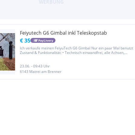
Feiyutech G6 Gimbal inkl Teleskopstab
€ 35
PayLivery
Ich verkaufe meinen FeiyuTech G6 Gimbal Nur ein paar Mal benutzt
Zustand & Funktionalität: • Technisch einwandfrei, alle Achsen,
Motoren und Funktionen laufen problemlos • Die Stabilisierung
funktioniert hervorragend Lieferumfang: • Gimbal Feiyu Tech G6...
23.06. - 09:43 Uhr
6143 Matrei am Brenner