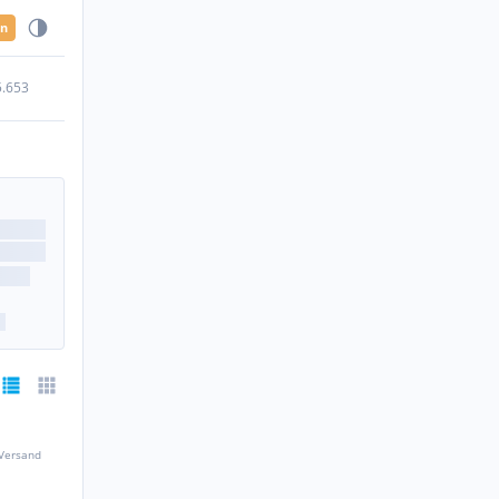
en
5.653
 Versand