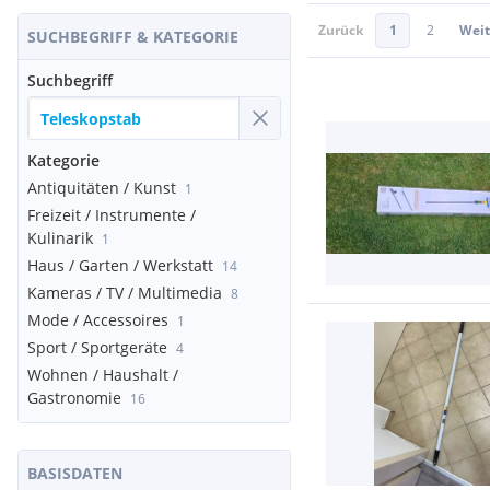
Zurück
1
2
Weit
SUCHBEGRIFF & KATEGORIE
Suchbegriff
Kategorie
Antiquitäten / Kunst
1
Freizeit / Instrumente /
Kulinarik
1
Haus / Garten / Werkstatt
14
Kameras / TV / Multimedia
8
Mode / Accessoires
1
Sport / Sportgeräte
4
Wohnen / Haushalt /
Gastronomie
16
BASISDATEN