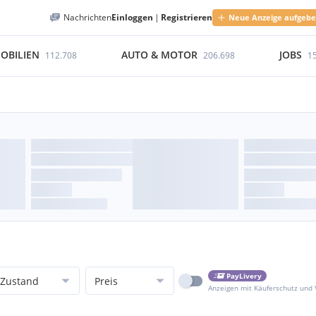
Nachrichten
Einloggen
|
Registrieren
Neue Anzeige aufgeb
OBILIEN
AUTO & MOTOR
JOBS
112.708
206.698
1
PayLivery
Zustand
Preis
Anzeigen mit Käuferschutz und