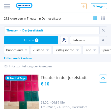
Einloggen
212 Anzeigen in Theater In Der Josefstadt
Filtern
1
Bundesland
Zustand
Ersttagsbriefe
Land
Sprac
Filter zurücksetzen
Infos zur Reihung der Anzeigen
Theater in der Josefstadt
Noch 4 Tage
€ 10
28.06. - 06:39 Uhr
1210 Wien, 21. Bezirk, Floridsdorf