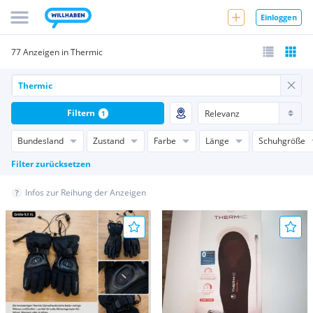
Einloggen
77 Anzeigen in Thermic
Filtern
1
Bundesland
Zustand
Farbe
Länge
Schuhgröße
Filter zurücksetzen
Infos zur Reihung der Anzeigen