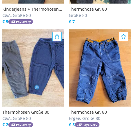
Kinderjeans + Thermohosen
Thermohose Gr. 80
80
C&A, Größe 80
Größe 80
€ 5
€ 7
PayLivery
Thermohosen Größe 80
Thermohose Gr. 80
C&A, Größe 80
Ergee, Größe 80
€ 2
€ 5
PayLivery
PayLivery